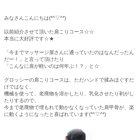
ESTHE_MENU
みなさんこんにちは(*^▽^*)
COUPON
以前紹介させて頂いた肩こりコース☆☆
GRAYHAIR
本当に大好評です☆★
HAIRCARE
「今までマッサージ屋さんに通っていたのはなんだったん
だー！」と言って頂けたり
COMPANY
「こんなに肩が軽いのは何年ぶ！？」と☆
CONTACT
グロッシーの肩こりコースは、ただハンドで揉みほぐすだ
けではなく、
機械を使って、老廃物を溶かしたり、乳化させたり剥がし
ONLINE SHOP
たりするので、
今まで老廃物で埋もれて動かなくなっていた肩甲骨が、楽
に動くようになったと喜ばれています(*^▽^*)