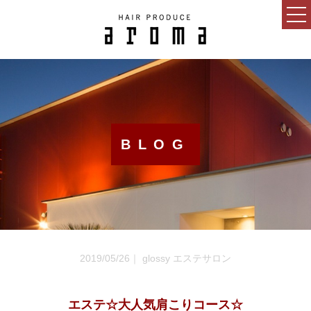
HOME
CONCEPT
NEWS
BLOG
BLOG
SALON
MENU
GUEST
2019/05/26｜ glossy エステサロン
RECRUIT
ESTHETIC SALON
エステ☆大人気肩こりコース☆