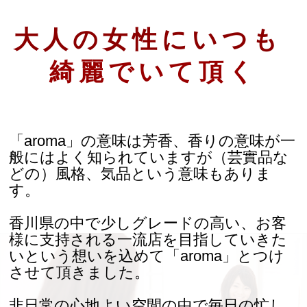
ESTHE_MENU
大人の女性にいつも
COUPON
綺麗でいて頂く
GRAYHAIR
HAIRCARE
COMPANY
「aroma」の意味は芳香、香りの意味が一
般にはよく知られていますが（芸實品な
CONTACT
どの）風格、気品という意味もありま
す。
ONLINE SHOP
香川県の中で少しグレードの高い、お客
様に支持される一流店を目指していきた
いという想いを込めて「aroma」とつけ
させて頂きました。
非日常の心地よい空間の中で毎日の忙し