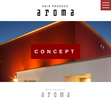
HOME
CONCEPT
NEWS
CONCEPT
BLOG
SALON
MENU
GUEST
RECRUIT
ESTHETIC SALON