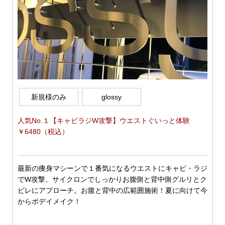
ESTHE_MENU
COUPON
GRAYHAIR
HAIRCARE
COMPANY
新規様のみ
glossy
CONTACT
人気No.１【キャビラジW攻撃】ウエストぐいっと体験
￥6480（税込）
ONLINE SHOP
最新の痩身マシーンで１番気になるウエストにキャビ・ラジ
でW攻撃、サイクロンでしっかりお腹側と背中側グルリとク
ビレにアプローチ。お腹と背中の広範囲施術！夏に向けて今
からボデイメイク！