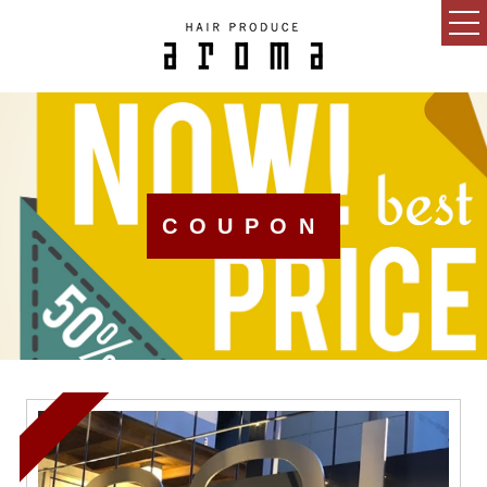
HOME
CONCEPT
NEWS
COUPON
BLOG
SALON
MENU
GUEST
RECRUIT
ESTHETIC SALON