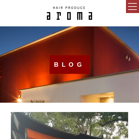
HOME
CONCEPT
NEWS
BLOG
BLOG
SALON
MENU
GUEST
RECRUIT
ESTHETIC SALON