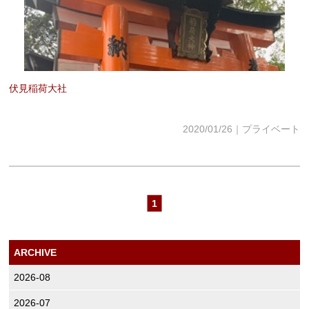
ESTHE_MENU
COUPON
GRAYHAIR
伏見稲荷大社
HAIRCARE
2020/01/26｜プライベート
COMPANY
CONTACT
1
ONLINE SHOP
ARCHIVE
2026-08
2026-07