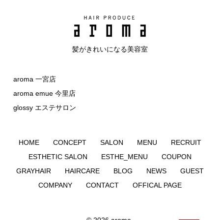
髪がきれいになる美容室
aroma 一宮店
aroma emue 今里店
glossy エステサロン
HOME
CONCEPT
SALON
MENU
RECRUIT
ESTHETIC SALON
ESTHE_MENU
COUPON
GRAYHAIR
HAIRCARE
BLOG
NEWS
GUEST
COMPANY
CONTACT
OFFICAL PAGE