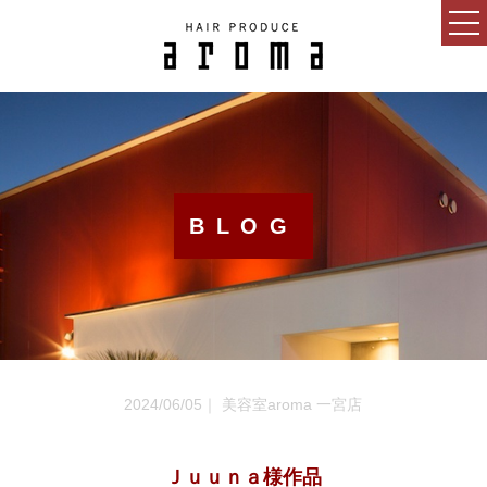
HOME
CONCEPT
NEWS
BLOG
BLOG
SALON
MENU
GUEST
2024/06/05｜ 美容室aroma 一宮店
RECRUIT
ESTHETIC SALON
Ｊｕｕｎａ様作品