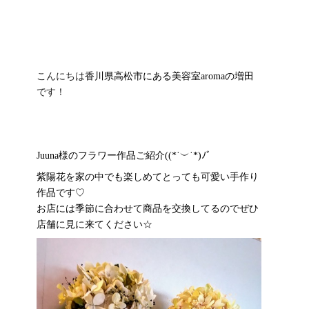
ESTHE_MENU
COUPON
GRAYHAIR
こんにちは
香川県高松市にある美容室
aroma
の増田
です！
HAIRCARE
COMPANY
Juuna様のフラワー作品ご紹介((*˙︶˙*)ﾉﾞ
CONTACT
紫陽花を家の中でも楽しめてとっても可愛い手作り
作品です♡
お店には季節に合わせて商品を交換してるのでぜひ
ONLINE SHOP
店舗に見に来てください☆