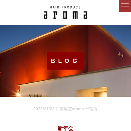
HOME
CONCEPT
NEWS
BLOG
BLOG
SALON
MENU
GUEST
2025/01/22｜ 美容室aroma 一宮店
RECRUIT
ESTHETIC SALON
新年会