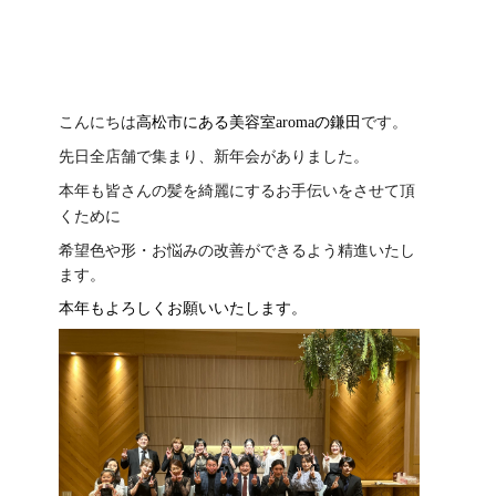
ESTHE_MENU
COUPON
GRAYHAIR
こんにちは
高松市にある美容室
aroma
の鎌田
です。
先日全店舗で集まり、新年会がありました。
HAIRCARE
本年も皆さんの髪を綺麗にするお手伝いをさせて頂
COMPANY
くために
希望色や形・お悩みの改善ができるよう精進いたし
CONTACT
ます。
本年もよろしくお願いいたします。
ONLINE SHOP