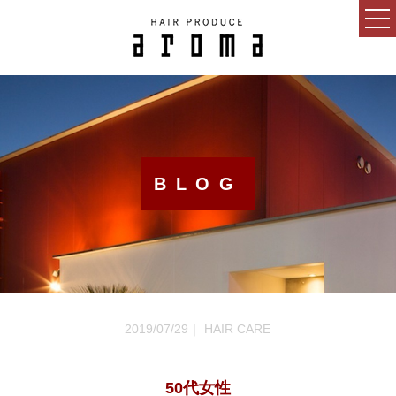
HOME
CONCEPT
NEWS
BLOG
BLOG
SALON
MENU
GUEST
2019/07/29｜ HAIR CARE
RECRUIT
ESTHETIC SALON
50代女性