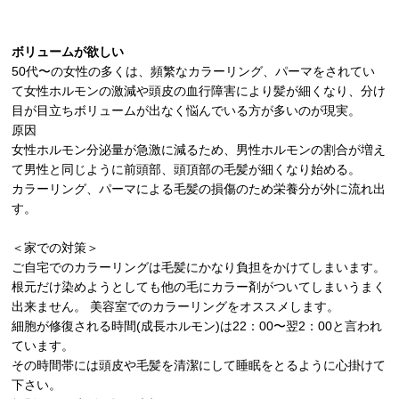
ESTHE_MENU
ボリュームが欲しい
COUPON
50代〜の女性の多くは、頻繁なカラーリング、パーマをされてい
て女性ホルモンの激減や頭皮の血行障害により髪が細くなり、分け
GRAYHAIR
目が目立ちボリュームが出なく悩んでいる方が多いのが現実。
原因
HAIRCARE
女性ホルモン分泌量が急激に減るため、男性ホルモンの割合が増え
て男性と同じように前頭部、頭頂部の毛髪が細くなり始める。
COMPANY
カラーリング、パーマによる毛髪の損傷のため栄養分が外に流れ出
す。
CONTACT
＜家での対策＞
ご自宅でのカラーリングは毛髪にかなり負担をかけてしまいます。
ONLINE SHOP
根元だけ染めようとしても他の毛にカラー剤がついてしまいうまく
出来ません。 美容室でのカラーリングをオススメします。
細胞が修復される時間(成長ホルモン)は22：00〜翌2：00と言われ
ています。
その時間帯には頭皮や毛髪を清潔にして睡眠をとるように心掛けて
下さい。