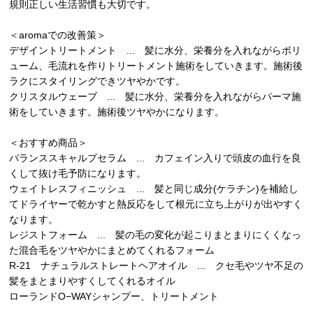
規則正しい生活習慣も大切です。
＜aromaでの改善策＞
デザイントリートメント ... 髪に水分、栄養分を入れながらボリ
ューム、毛流れを作りトリートメント施術をしていきます。施術後
ラクにスタイリングできツヤやかです。
クリスタルウェーブ ... 髪に水分、栄養分を入れながらパーマ施
術をしていきます。施術後ツヤやかになります。
＜おすすめ商品＞
バランススキャルプセラム ... カフェイン入りで頭皮の血行を良
くして抜け毛予防になります。
ウェイトレスフィニッシュ ... 髪と同じ成分(ケラチン)を補給し
てドライヤーで乾かすと熱反応をして根元に立ち上がりが出やすく
なります。
レジストフォーム ... 髪の毛の変化が起こりまとまりにくくなっ
た混合毛をツヤやかにまとめてくれるフォーム
R-21 ナチュラルストレートヘアオイル ... クセ毛やツヤ不足の
髪をまとまりやすくしてくれるオイル
ローランドO−WAYシャンプー、トリートメント