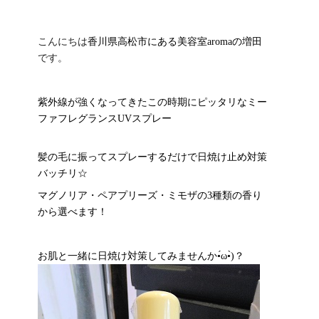
ESTHE_MENU
こんにちは
香川県高松市にある美容室
aroma
の増田
COUPON
です。
GRAYHAIR
紫外線が強くなってきたこの時期にピッタリなミー
HAIRCARE
ファフレグランスUVスプレー
COMPANY
髪の毛に振ってスプレーするだけで日焼け止め対策
CONTACT
バッチリ☆
マグノリア・ペアプリーズ・ミモザの3種類の香り
から選べます！
ONLINE SHOP
お肌と一緒に日焼け対策してみませんか•́ω•̀)？