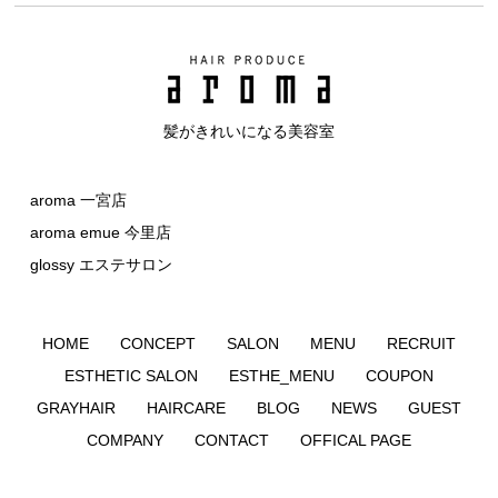
髪がきれいになる美容室
aroma 一宮店
aroma emue 今里店
glossy エステサロン
HOME
CONCEPT
SALON
MENU
RECRUIT
ESTHETIC SALON
ESTHE_MENU
COUPON
GRAYHAIR
HAIRCARE
BLOG
NEWS
GUEST
COMPANY
CONTACT
OFFICAL PAGE