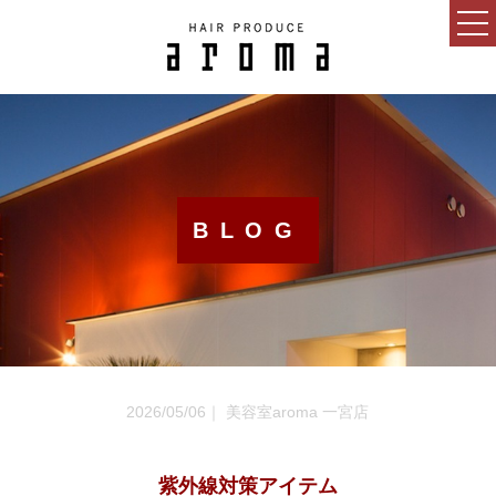
HOME
CONCEPT
NEWS
BLOG
BLOG
SALON
MENU
GUEST
2026/05/06｜ 美容室aroma 一宮店
RECRUIT
ESTHETIC SALON
紫外線対策アイテム