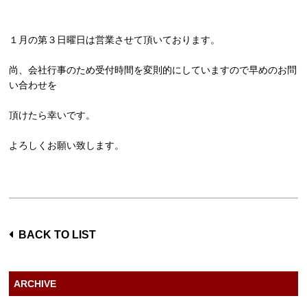
ESTHE_MENU
１月の第３日曜日は営業させて頂いております。
COUPON
尚、会社行事のため受付時間を変則的にしていますので早めのお問
GRAYHAIR
い合わせを
HAIRCARE
頂けたら幸いです。
COMPANY
よろしくお願い致します。
CONTACT
ONLINE SHOP
BACK TO LIST
ARCHIVE