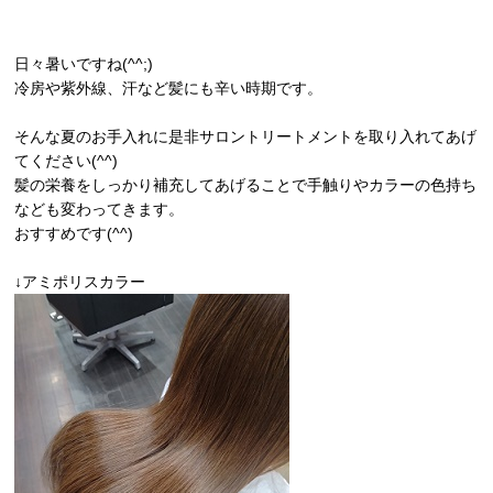
ESTHE_MENU
日々暑いですね(^^;)
COUPON
冷房や紫外線、汗など髪にも辛い時期です。
GRAYHAIR
そんな夏のお手入れに是非サロントリートメントを取り入れてあげ
てください(^^)
HAIRCARE
髪の栄養をしっかり補充してあげることで手触りやカラーの色持ち
なども変わってきます。
COMPANY
おすすめです(^^)
CONTACT
↓アミポリスカラー
ONLINE SHOP