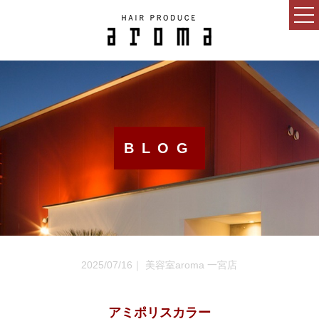
HOME
CONCEPT
NEWS
BLOG
BLOG
SALON
MENU
GUEST
2025/07/16｜ 美容室aroma 一宮店
RECRUIT
ESTHETIC SALON
アミポリスカラー