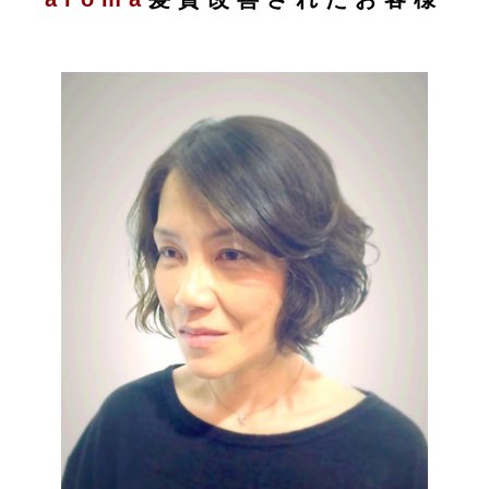
ESTHE_MENU
COUPON
GRAYHAIR
HAIRCARE
COMPANY
CONTACT
ONLINE SHOP