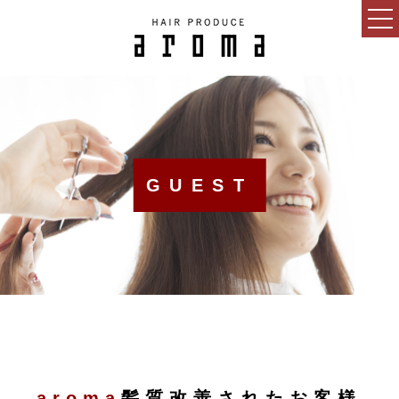
HOME
CONCEPT
NEWS
GUEST
BLOG
SALON
MENU
GUEST
RECRUIT
ESTHETIC SALON
aroma
髪質改善されたお客様